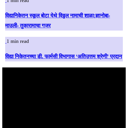
1 min read
विद्यानिकेतन स्कूल बोटा येथे विठ्ठल नामाची शाळा;ज्ञानोबा-
माउली- तुकारामाचा गजर
1 min read
विद्या निकेतनच्या डी. फार्मसी विभागास ‘अतिउत्तम श्रेणी’ प्रदान
बातमी शोधा
August 2026
M
T
W
T
F
S
S
1
2
3
4
5
6
7
8
9