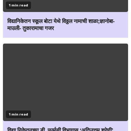
1 min read
विद्यानिकेतन स्कूल बोटा येथे विठ्ठल नामाची शाळा;ज्ञानोबा-
माउली- तुकारामाचा गजर
1 min read
विद्या निकेतनच्या डी. फार्मसी विभागास ‘अतिउत्तम श्रेणी’