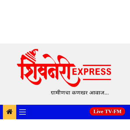
Skip
to
content
Live TV-FM
Primary
Menu