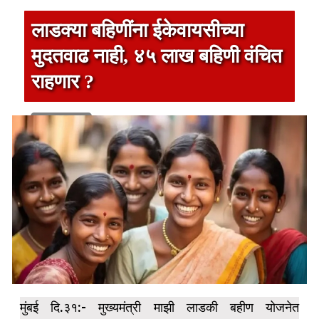
लाडक्या बहिणींना ईकेवायसीच्या
मुदतवाढ नाही, ४५ लाख बहिणी वंचित
राहणार ?
1 min read
मुंबई दि.३१:- मुख्यमंत्री माझी लाडकी बहीण योजनेत