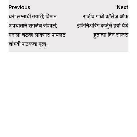
Post
Previous
Next
navigation
घरी लग्नाची तयारी; विमान
राजीव गांधी कॉलेज ऑफ
अपघाताने सगळंच संपवलं;
इंजिनिअरिंग कर्जुले हर्या येथे
मनाला चटका लावणारा पायलट
हुतात्मा दिन साजरा
शांभवी पाठकचा मृत्यू