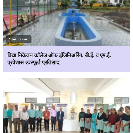
1 min read
विद्या निकेतन कॉलेज ऑफ इंजिनिअरिंग, बी.ई. व एम.ई.
प्रवेशास उत्स्फूर्त प्रतिसाद