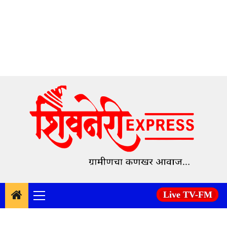
Skip
to
content
Live TV-FM
Primary
Menu