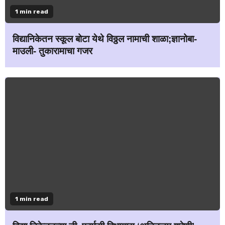
1 min read
विद्यानिकेतन स्कूल बोटा येथे विठ्ठल नामाची शाळा;ज्ञानोबा-
माउली- तुकारामाचा गजर
1 min read