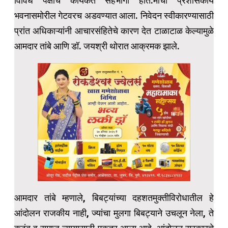
विविध पक्षांचे कार्यकर्ते सहभागी होते.मोर्चा प्रशासकीय
भवनासमोरील गेटवरच अडवण्यात आला. निवेदन स्वीकारण्यासाठी
प्रांत अधिकाऱ्यांनी आचारसंहितेचे कारण देत टाळाटाळ केल्यामुळे
आमदार तांबे आणि डॉ. जयश्री थोरात आक्रमक झाले.
आमदार तांबे म्हणाले, बिबट्यांच्या दहशतमुक्तीविरोधातील हे
आंदोलन राजकीय नाही, ज्यांचा मुलगा बिबट्याने उचलून नेला, ते