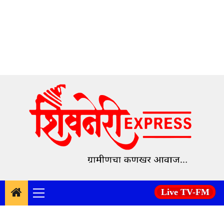
Skip
to
content
Live TV-FM
Primary
Menu