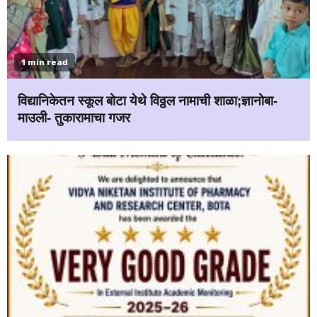
1 min read
विद्यानिकेतन स्कूल बोटा येथे विठ्ठल नामाची शाळा;ज्ञानोबा-
माउली- तुकारामाचा गजर