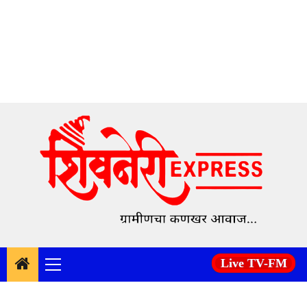
Skip
to
content
Live TV-FM
Primary
Menu