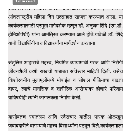
1 min read
आळे दि.१०:- विशाल फार्मसी महाविद्यालयात दिनांक ९ मार्च रोजी
आंतरराष्ट्रीय महिला दिन उत्साहात साजरा करण्यात आला. या
कार्यक्रमासाठी प्रमुख मार्गदर्शक म्हणून डॉ. अनुष्का शिंदे (एम.डी.
होमिओपॅथी) यांना आमंत्रित करण्यात आले होते.यावेळी डॉ. शिंदे
यांनी विद्यार्थिनींना व विद्यार्थ्यांना मार्गदर्शन करताना
संतुलित आहाराचे महत्त्व, नियमित व्यायामाची गरज आणि निरोगी
जीवनशैली कशी राखावी याबाबत सविस्तर माहिती दिली. तसेच
किशोरवयीन मुलामुलींमध्ये मोबाईल व सोशल मीडियाचा वाढता
वापर, त्याचे मानसिक व शारीरिक आरोग्यावर होणारे परिणाम
याविषयीही त्यांनी जागरूकता निर्माण केली.
यासोबतच स्वातंत्र्य आणि स्वैराचार यातील फरक ओळखून
जबाबदारीने वागण्याचे महत्त्व विद्यार्थ्यांना पटवून दिले.कार्यक्रमाला