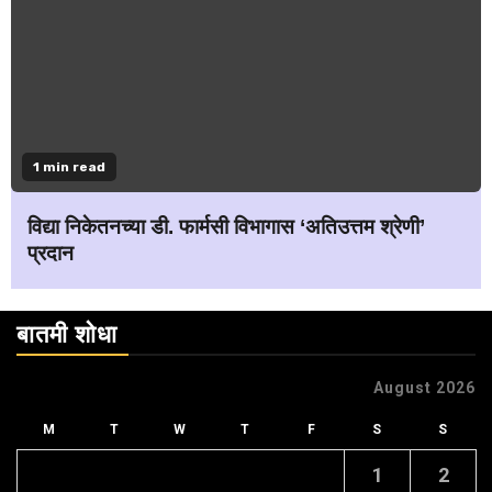
1 min read
विद्या निकेतनच्या डी. फार्मसी विभागास ‘अतिउत्तम श्रेणी’
प्रदान
बातमी शोधा
August 2026
M
T
W
T
F
S
S
1
2