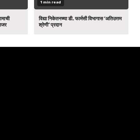
1 min read
नामाची
विद्या निकेतनच्या डी. फार्मसी विभागास ‘अतिउत्तम
 गजर
श्रेणी’ प्रदान