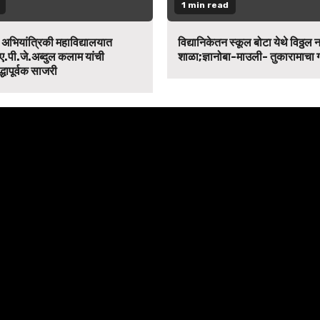
1 min read
न अभियांत्रिकी महाविद्यालयात
विद्यानिकेतन स्कूल बोटा येथे विठ्ठल 
ए.पी.जे.अब्दुल कलाम यांची
शाळा;ज्ञानोबा-माउली- तुकारामाचा
द्धापूर्वक साजरी