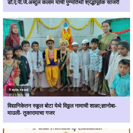
डॉ.ए.पी.जे.अब्दुल कलाम यांची पुण्यतिथी श्रद्धापूर्वक साजरी
1 min read
विद्यानिकेतन स्कूल बोटा येथे विठ्ठल नामाची शाळा;ज्ञानोबा-
माउली- तुकारामाचा गजर