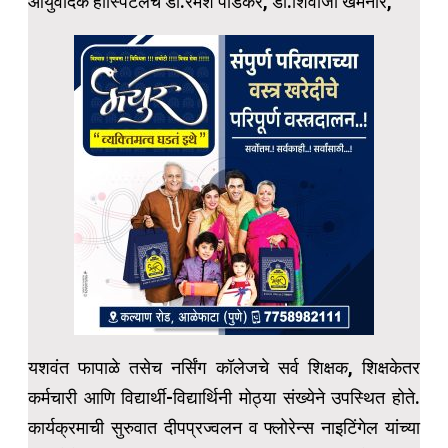
आयुर्वेदिक हॉस्पिटलचे डॉ.रमेश पाडेकर, डॉ.शिवाजी खेमनार,
यशवंत फापाळे तसेच नर्सिंग कॉलेजचे सर्व शिक्षक, शिक्षकेतर
कर्मचारी आणि विद्यार्थी-विद्यार्थिनी मोठ्या संख्येने उपस्थित होते.
कार्यक्रमाची सुरुवात दीपप्रज्वलन व फ्लोरेन्स नाइटिंगेल यांच्या