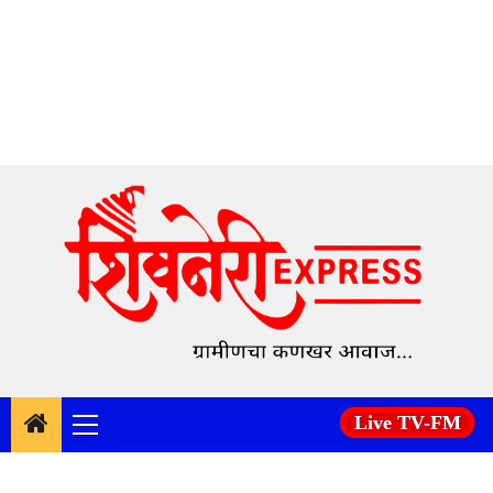
Skip
to
content
Live TV-FM
Primary
Menu