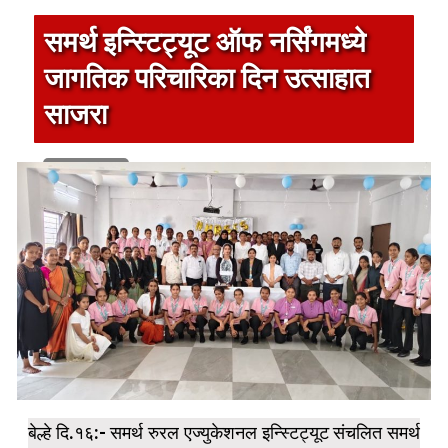
समर्थ इन्स्टिट्यूट ऑफ नर्सिंगमध्ये
जागतिक परिचारिका दिन उत्साहात
साजरा
1 min read
बेल्हे दि.१६:- समर्थ रुरल एज्युकेशनल इन्स्टिट्यूट संचलित समर्थ