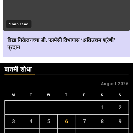
1 min read
विद्या निकेतनच्या डी. फार्मसी विभागास ‘अतिउत्तम श्रेणी’
प्रदान
बातमी शोधा
August 2026
M
T
W
T
F
S
S
1
2
3
4
5
6
7
8
9