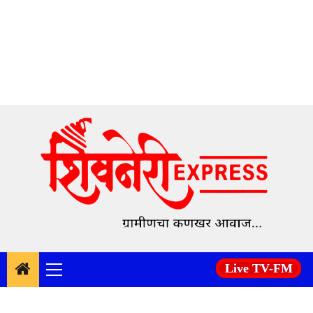
Skip
to
content
Live TV-FM
Primary
Menu