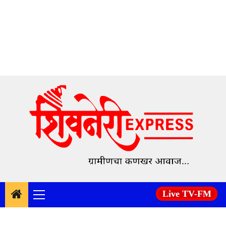
Skip
to
content
Live TV-FM
Primary
Menu