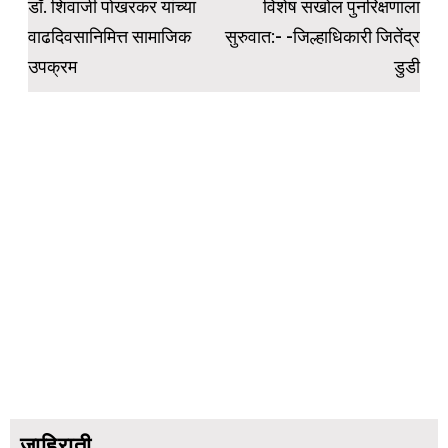
डॉ. शिवाजी पोखरकर यांच्या
विशेष सखोल पुनरिक्षणाला
वाढदिवसानिमित्त सामाजिक
सुरुवात:- -जिल्हाधिकारी जितेंद्र
उपक्रम
डुडी
जाहिराती