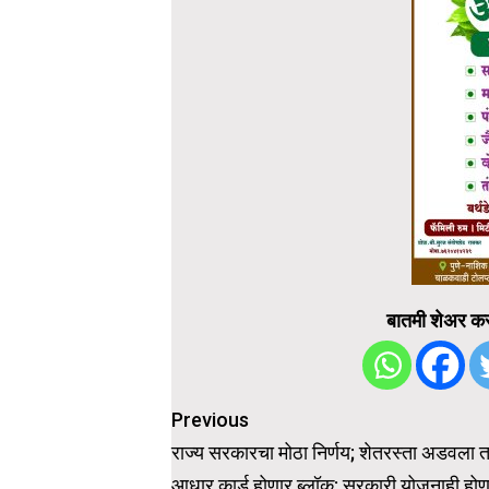
बातमी शेअर कर
Post
Previous
navigation
राज्य सरकारचा मोठा निर्णय; शेतरस्ता अडवला 
आधार कार्ड होणार ब्लॉक; सरकारी योजनाही होण