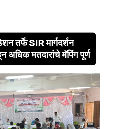
न तर्फे SIR मार्गदर्शन
 अधिक मतदारांचे मॅपिंग पूर्ण