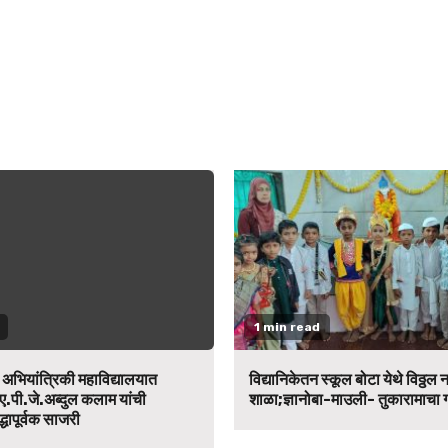
1 min read
न अभियांत्रिकी महाविद्यालयात
विद्यानिकेतन स्कूल बोटा येथे विठ्ठल 
ए.पी.जे.अब्दुल कलाम यांची
शाळा;ज्ञानोबा-माउली- तुकारामाचा
द्धापूर्वक साजरी