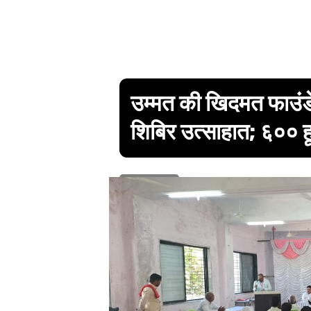
उम्मत की खिदमत फाउंडेश
शिबिर उत्साहात; ६०० हून
1 min read