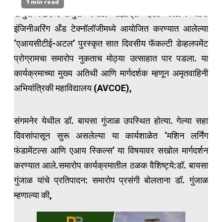
1 min read
राजुरी दि.२०:-राजुरी येथील सह्याद्री व्हॅली कॉलेज ऑफ
इंजिनीअरिंग अँड टेक्नॉलॉजीमध्ये आयोजित करण्यात आलेल्या
‘एआयसीटीई-अटल’ पुरस्कृत सात दिवसीय फॅकल्टी डेव्हलपमेंट
प्रोग्रामचा समारोप नुकताच मोठ्या उत्साहात पार पडला. या
कार्यक्रमाच्या मुख्य अतिथी आणि मार्गदर्शक म्हणून अमृतवाहिनी
अभियांत्रिकी महाविद्यालय (AVCOE),
संगमनेर येथील डॉ. बायसा गुंजाळ उपस्थित होत्या. गेल्या सहा
दिवसांपासून सुरू असलेल्या या कार्यशाळेत ‘मशिन लर्निंग
फंडामेंटल्स आणि एआय स्किल्स’ या विषयावर सखोल मार्गदर्शन
करण्यात आले.समारोप कार्यक्रमातील ठळक वैशिष्ट्ये:डॉ. बायसा
गुंजाळ यांचे प्रतिपादन: समारोप प्रसंगी बोलताना डॉ. गुंजाळ
म्हणाल्या की,