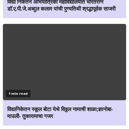
विद्या निकेतन अभियांत्रिकी महाविद्यालयात भारतरत्न
डॉ.ए.पी.जे.अब्दुल कलाम यांची पुण्यतिथी श्रद्धापूर्वक साजरी
1 min read
विद्यानिकेतन स्कूल बोटा येथे विठ्ठल नामाची शाळा;ज्ञानोबा-
माउली- तुकारामाचा गजर