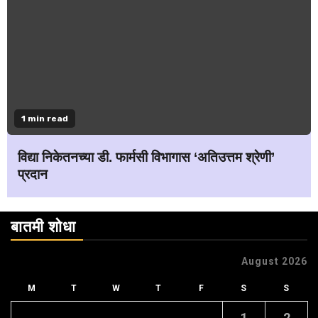
1 min read
विद्या निकेतनच्या डी. फार्मसी विभागास ‘अतिउत्तम श्रेणी’
प्रदान
बातमी शोधा
August 2026
M
T
W
T
F
S
S
1
2