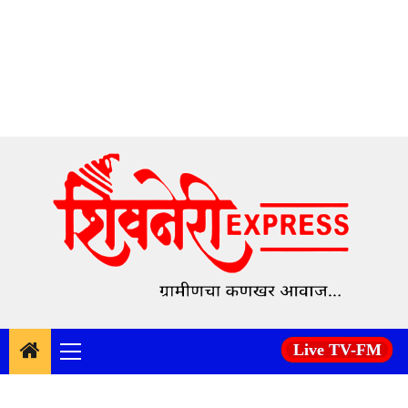
Skip
to
content
Live TV-FM
Primary
Menu