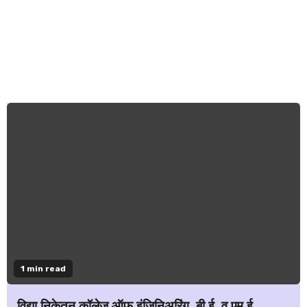
1 min read
विद्या निकेतन कॉलेज ऑफ इंजिनिअरिंग, बी.ई. व एम.ई.