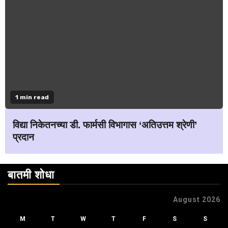
1 min read
विद्या निकेतनच्या डी. फार्मसी विभागास ‘अतिउत्तम श्रेणी’
प्रदान
बातमी शोधा
August 2026
M
T
W
T
F
S
S