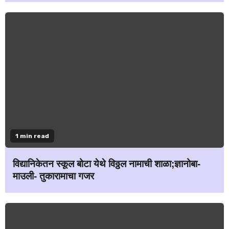
1 min read
विद्यानिकेतन स्कूल बोटा येथे विठ्ठल नामाची शाळा;ज्ञानोबा-
माउली- तुकारामाचा गजर