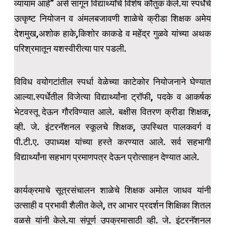
व्यायाम आहे” असे सांगून विद्यार्थ्यांचे विशेष कौतुक केले.या स्पर्धेचे
उत्कृष्ट नियोजन व अंमलबजावणी शाळेचे क्रीडा शिक्षक अमेय
देशमुख,अशोक हाके,किशोर काकडे व महेंद्र गुळवे यांच्या अथक
परिश्रमातून यशस्वीरीत्या पार पडली.
विविध वयोगटांतील स्पर्धा वेळेच्या काटेकोर नियोजनाने घेण्यात
आल्या.स्पर्धेतील विजेत्या विद्यार्थ्यांना ट्रॉफी, पदके व आकर्षक
भेटवस्तू देऊन गौरविण्यात आले. बक्षीस वितरण क्रीडा शिक्षक,
व्ही. जे. इंटरनॅशनल स्कूलचे शिक्षक, उपस्थित पालकवर्ग व
पी.टी.ए. उपाध्यक्ष यांच्या हस्ते करण्यात आले. सर्व सहभागी
विद्यार्थ्यांना सहभाग प्रमाणपत्र देऊन प्रोत्साहन देण्यात आले.
कार्यक्रमाचे सूत्रसंचालन शाळेचे शिक्षक अमोल जाधव यांनी
उत्साही व प्रभावी शैलीत केले, तर आभार प्रदर्शन शिक्षिका शितल
वळसे यांनी केले.या संपूर्ण उपक्रमासाठी व्ही. जे. इंटरनॅशनल