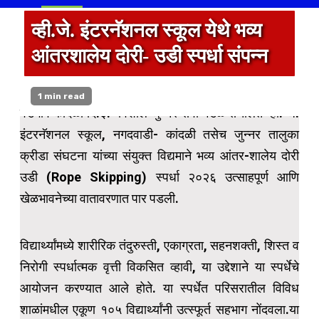
व्ही.जे. इंटरनॅशनल स्कूल येथे भव्य
आंतरशालेय दोरी- उडी स्पर्धा संपन्न
1 min read
वडगाव कांदळी दि.३:- विशाल जुन्नर सेवा मंडळ संचलित व्ही. जे.
इंटरनॅशनल स्कूल, नगदवाडी- कांदळी तसेच जुन्नर तालुका
क्रीडा संघटना यांच्या संयुक्त विद्यमाने भव्य आंतर-शालेय दोरी
उडी (Rope Skipping) स्पर्धा २०२६ उत्साहपूर्ण आणि
खेळभावनेच्या वातावरणात पार पडली.
विद्यार्थ्यांमध्ये शारीरिक तंदुरुस्ती, एकाग्रता, सहनशक्ती, शिस्त व
निरोगी स्पर्धात्मक वृत्ती विकसित व्हावी, या उद्देशाने या स्पर्धेचे
आयोजन करण्यात आले होते. या स्पर्धेत परिसरातील विविध
शाळांमधील एकूण १०५ विद्यार्थ्यांनी उत्स्फूर्त सहभाग नोंदवला.या