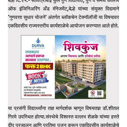
बेल्हे दि.२५:- सावित्रीबाई फुले पुणे विद्यापीठ, पुणे व समर्थ कॉलेज
ऑफ इंजिनिअरिंग अँड मॅनेजमेंट,बेल्हे यांच्या संयुक्त विद्यमाने
‘गुणवत्ता सुधार योजने’ अंतर्गत ब्लॉकचेन टेक्नॉलॉजी या विषयावर
एकदिवसीय राज्यस्तरीय कार्यशाळेचे आयोजन करण्यात आले होते.
या प्रसंगी विद्यार्थ्यांना तज्ञ मार्गदर्शक म्हणून विषयतज्ञ डॉ.शीतल
गिरमे उपस्थित होत्या.संस्थेचे विश्वस्त वल्लभ शेळके यांच्या हस्ते
दीप प्रज्वलन आणि प्रतिमा पूजन करून एकदिवसीय कार्यशाळेचे