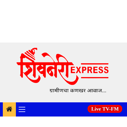
Skip
to
content
Live TV-FM
Primary
Menu