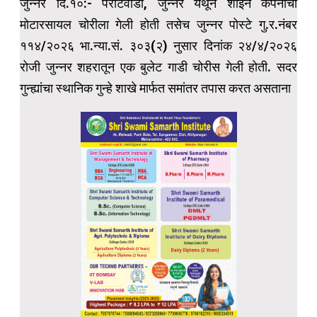
जुन्नर दि.१०:- परीटवाडी, जुन्नर येथून शाईन कंपनीची
मोटारसायल चोरीला गेली होती तसेच जुन्नर पोस्टे गु.र.नंबर
११४/२०२६ भा.न्या.सं. ३०३(२) नुसार दिनांक २४/४/२०२६
रोजी जुन्नर शहरातून एक बुलेट गाडी चोरीस गेली होती. सदर
गुन्ह्यांचा स्थानिक गुन्हे शाखे मार्फत समांतर तपास करत असताना