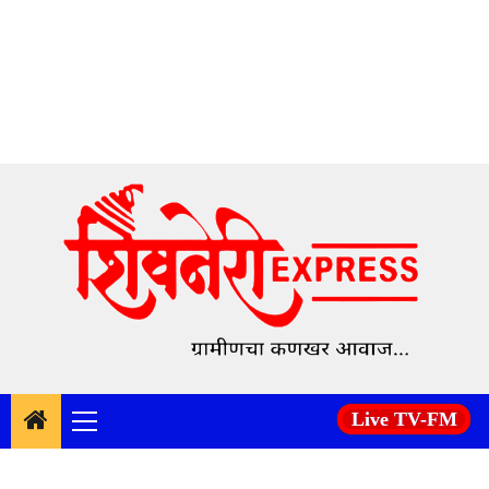
Skip
to
content
Live TV-FM
Primary
Menu