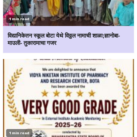
1 min read
विद्यानिकेतन स्कूल बोटा येथे विठ्ठल नामाची शाळा;ज्ञानोबा-
माउली- तुकारामाचा गजर
1 min read