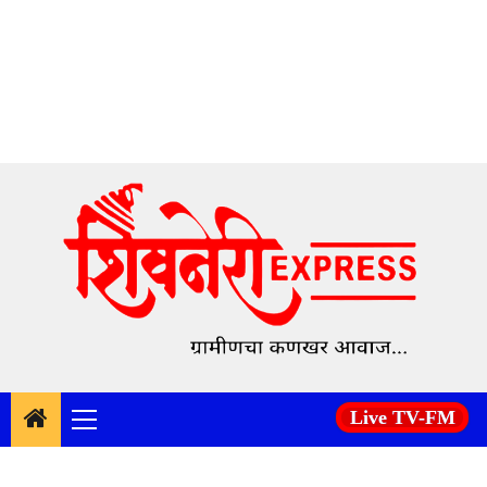
Skip
to
content
Live TV-FM
Primary
Menu