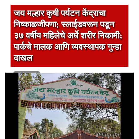
जय मल्हार कृषी पर्यटन केंद्राचा
निष्काळजीपणा; स्लाईडवरून पडून
३७ वर्षीय महिलेचे अर्धे शरीर निकामी;
पार्कचे मालक आणि व्यवस्थापक गुन्हा
दाखल
1 min read