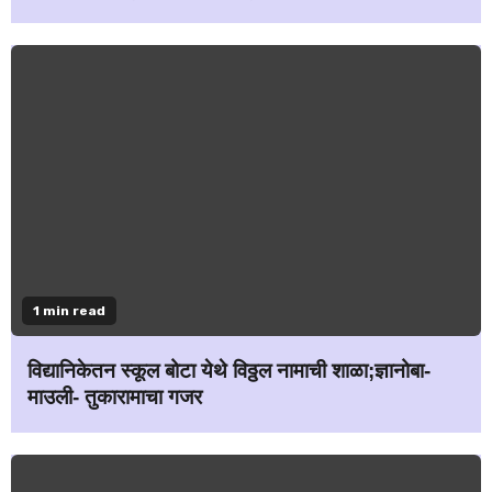
1 min read
विद्यानिकेतन स्कूल बोटा येथे विठ्ठल नामाची शाळा;ज्ञानोबा-
माउली- तुकारामाचा गजर