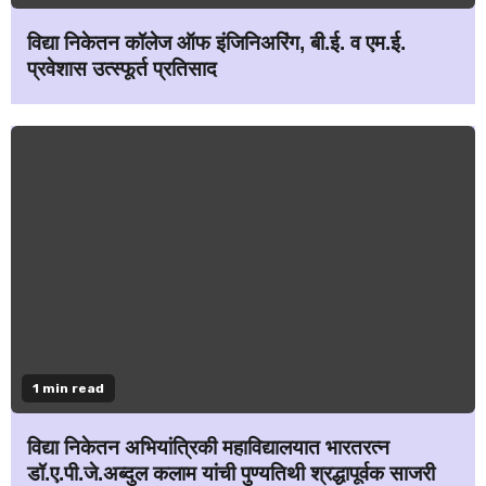
विद्या निकेतन कॉलेज ऑफ इंजिनिअरिंग, बी.ई. व एम.ई.
प्रवेशास उत्स्फूर्त प्रतिसाद
1 min read
विद्या निकेतन अभियांत्रिकी महाविद्यालयात भारतरत्न
डॉ.ए.पी.जे.अब्दुल कलाम यांची पुण्यतिथी श्रद्धापूर्वक साजरी