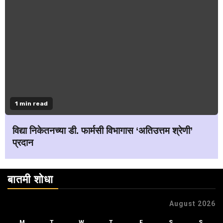
1 min read
विद्या निकेतनच्या डी. फार्मसी विभागास ‘अतिउत्तम श्रेणी’
प्रदान
बातमी शोधा
August 2026
M
T
W
T
F
S
S