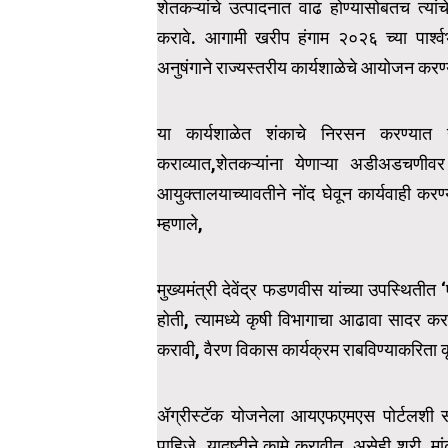
शेतकऱ्यांचे उत्पादनात वाढ होण्यासोबतच त्यांच
करावे. आगामी खरीप हंगाम २०२६ च्या पार्श्
अनुषंगाने राज्यस्तरीय कार्यशाळेचे आयोजन कर
या कार्यशाळेत शंकाचे निरसन करण्यात य
कराव्यात,शेतकऱ्यांना येणाऱ्या अडीअडचणीव
आयुक्तालयाच्यावतीने नोंद घेवून कार्यवाही करण
म्हणाले,
मुख्यमंत्री देवेंद्र फडणवीस यांच्या उपस्थि
होती, त्यामध्ये कृषी विभागाचा आढावा सादर क
करावी, वैरण विकास कार्यक्रम राबविण्याकरिता क
ॲग्रीस्टॅक योजनेला आयएफएमएस पोर्टलशी संल
पाहिजे, यादृष्टीने कामे करावीत, असेही श्री. म