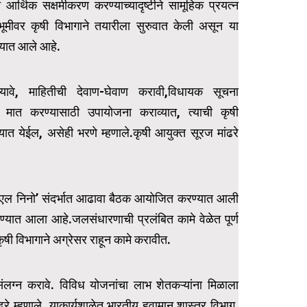
े आर्थिक सक्षमीकरण करण्याच्यादृष्टीने सामूहिक प्रयत्न
वभूमीवर कृषी विभागाने तयारीला सुरुवात केली असून या
ण्यात आले आहे.
ावे, माहितीची देवाण-घेवाण करावी,विधायक सूचना
र मात करण्यासाठी उपायोजना कराव्यात, त्याची कृषी
्यात येईल, असेही भरणे म्हणाले.कृषी आयुक्त सूरज मांढरे
तीत ‘एल निनो’ संदर्भात आढावा बैठक आयोजित करण्यात आली
रण्यात आला आहे.जलसंधारणाची प्रलंबित कामे वेळेत पूर्ण
ृषी विभागाने अग्रेसर राहून कामे करावीत.
ग्न करावे. विविध योजनांचा लाभ शेतकऱ्यांना मिळाला
ांढरे म्हणाले. याकार्यशाळेत भारतीय हवामान शास्त्र विभाग,