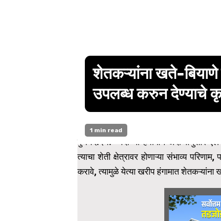
शेतकऱ्यांना खते-बियाणे 
उपलब्ध करुन देण्याचे कृषीम
1 min read
पुणे दि.२१:- यंदाच्या हवामान अंदाजानुसार 
त्याचा शेती क्षेत्रावर होणाऱ्या संभाव्य परिणा
करावे, त्यामुळे येत्या खरीप हंगामात शेतकऱ्यांन