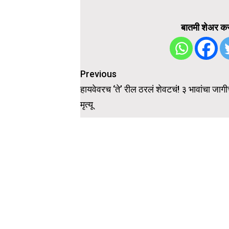
बातमी शेअर कर
Post
Previous
navigation
हायवेवरच ‘ते’ रील ठरलं शेवटचं! ३ भावांचा जाग
मृत्यू