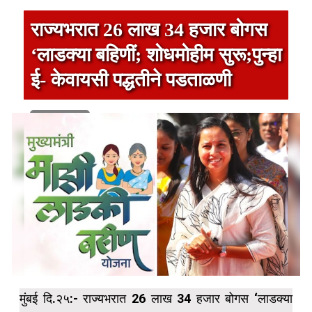
राज्यभरात 26 लाख 34 हजार बोगस
‘लाडक्या बहिणीं; शोधमोहीम सुरू;पुन्हा
ई- केवायसी पद्धतीने पडताळणी
1 min read
मुंबई दि.२५:- राज्यभरात 26 लाख 34 हजार बोगस ‘लाडक्या