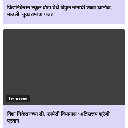
विद्यानिकेतन स्कूल बोटा येथे विठ्ठल नामाची शाळा;ज्ञानोबा-
माउली- तुकारामाचा गजर
1 min read
विद्या निकेतनच्या डी. फार्मसी विभागास ‘अतिउत्तम श्रेणी’
प्रदान