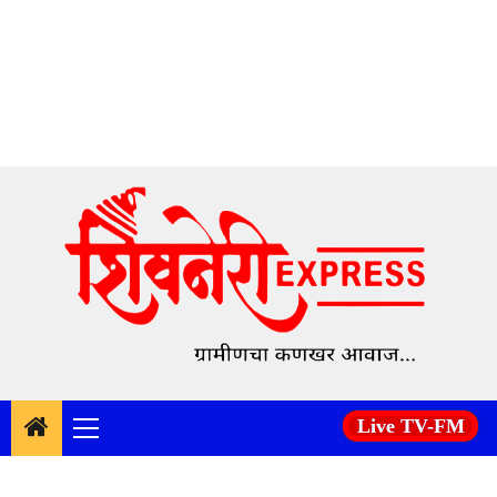
Skip
to
content
Live TV-FM
Primary
Menu