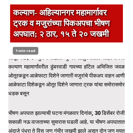
कल्याण- अहिल्यानगर महामार्गावर
ट्रक व मजुरांच्या पिकअपचा भीषण
अपघात; २ ठार, १५ ते २० जखमी
1 min read
ओतूर दि.३०:- पुणे जिल्ह्यात जुन्नर तालुक्यातील अहिल्यानगर
कल्याण महामार्गांवरील डुंबरवाडी गावच्या हॉटेल अभिजित जवळ
ओतूरकडून आळेफाटा दिशेने जाणारी मजुरांचे पीकअप वाहन आणी
आळेफाटा दिशेकडून ओतूर दिशेने जाणारा ट्रक यांचा समोरासमोर
धडक बसून
भीषण अपघात झाल्याची घटना मंगळवार दिनांक, 30 डिसेंबर रोजी
सकाळी नऊ वाजताच्या सुमारास घडली आहे. या भीषण अपघातात
अंदाजे पंधरा ते विस जण गंभीर जखमी झाले असून दोन जण मयत