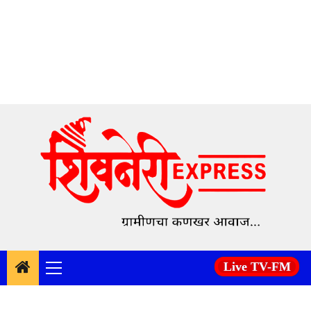
Skip
to
content
Live TV-FM
Primary
Menu