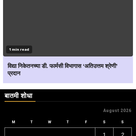
1 min read
विद्या निकेतनच्या डी. फार्मसी विभागास ‘अतिउत्तम श्रेणी’
प्रदान
बातमी शोधा
August 2026
M
T
W
T
F
S
S
1
2