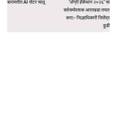
navigation
बारामतीत AI सेंटर चालू
‘ॲग्री हॅकॅथान २०२६’ चा
सर्वसमोवशक आराखडा तयार
करा:- जिल्हाधिकारी जितेंद्र
डुडी