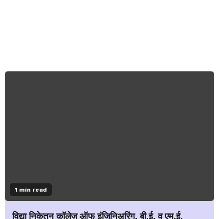
1 min read
विद्या निकेतन कॉलेज ऑफ इंजिनिअरिंग, बी.ई. व एम.ई.