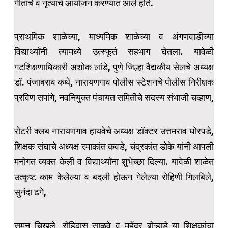
गीतांचे व नृत्याचे आयोजन करण्यात आले होते.
प्राथमिक शाळेच्या, माध्यमिक शाळेच्या व अंगणवाडीच्या
विद्यार्थ्यांनी त्यामध्ये उत्स्फूर्त सहभाग घेतला. यावेळी
गटशिक्षणाधिकारी अशोक लांडे, पुणे जिल्हा वैद्यकीय सेलचे अध्यक्ष
डॉ. पंजाबराव कथे, नारायणगाव पोलीस स्टेशनचे पोलीस निरीक्षक
प्रविण सपांगे, नवनियुक्त पंचायत समितीचे सदस्य संभाजी चव्हाण,
रोटरी क्लब नारायणगाव हायवेचे अध्यक्ष डॉक्टर उत्तमराव घोरपडे,
शिक्षक संघाचे अध्यक्ष रमाकांत कवडे, चंद्रकांत डोके यांनी आपली
मनोगत व्यक्त केली व विद्यार्थ्यांना शुभेच्छा दिल्या. यावेळी शाळेत
उत्कृष्ट काम केलेल्या व बदली होऊन गेलेल्या रोहिणी गिलबिले,
सुनंदा ढगे,
सुमन चिखले, रोहिदास साळवे व महेंद्र बोऱ्हाडे या शिक्षकांचा