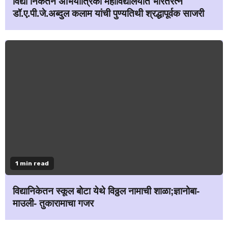
विद्या निकेतन अभियांत्रिकी महाविद्यालयात भारतरत्न
डॉ.ए.पी.जे.अब्दुल कलाम यांची पुण्यतिथी श्रद्धापूर्वक साजरी
1 min read
विद्यानिकेतन स्कूल बोटा येथे विठ्ठल नामाची शाळा;ज्ञानोबा-
माउली- तुकारामाचा गजर