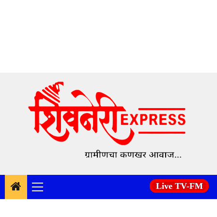
Skip
to
content
Live TV-FM
Primary
Menu