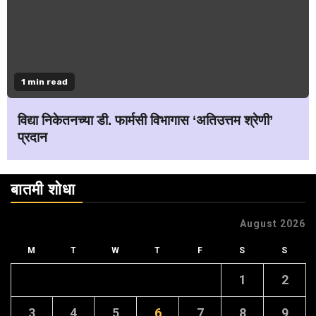
1 min read
विद्या निकेतनच्या डी. फार्मसी विभागास ‘अतिउत्तम श्रेणी’
प्रदान
बातमी शोधा
August 2026
M
T
W
T
F
S
S
1
2
3
4
5
6
7
8
9