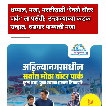
धम्माल, मजा, मस्तीसाठी ‘रेनबो वॉटर
पार्क’ ला पसंती; उन्हाळ्याच्या कडक
उन्हात, थंडगार पाण्याची मजा
1 min read