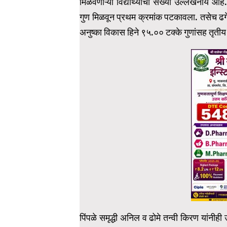
मिळवणाऱ्या विद्यार्थ्यांची संख्या उल्लेखनीय आ
गुण मिळवून प्रथम क्रमांक पटकावला. तसेच ढगे सुद
अनुष्का विकास हिने ९५.०० टक्के गुणांसह तृती
पिंपळे समृद्धी अनिल व ढोमे तन्वी किरण यांनीही उत