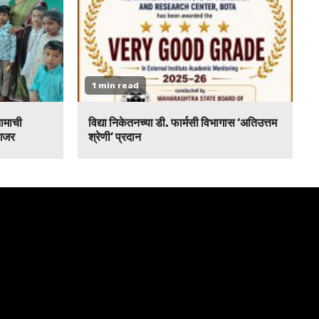
1 min read
नामाची
विद्या निकेतनच्या डी. फार्मसी विभागास ‘अतिउत्तम
 गजर
श्रेणी’ प्रदान