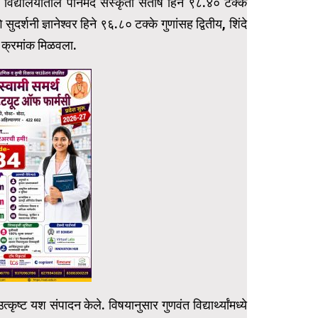
हे. विद्यालयातील पानमंद संस्कृती संतोष हिने ९८.४० टक्के
र्शनी ज्ञानेश्वर हिने ९६.८० टक्के गुणांसह द्वितीय, शिंदे
य क्रमांक मिळवला.
्कृष्ट यश संपादन केले. विषयानुसार गुणवंत विद्यार्थ्यांमध्ये