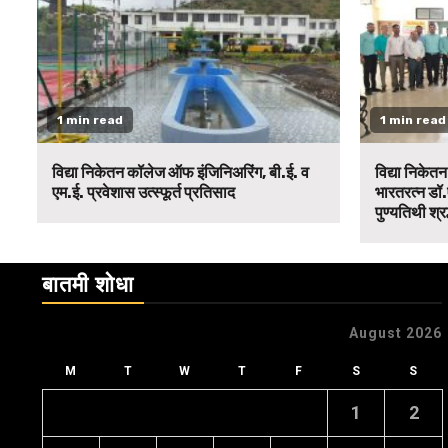
1 min read
1 min read
विद्या निकेतन कॉलेज ऑफ इंजिनिअरिंग, बी.ई. व
विद्या निकेत
एम.ई. प्रवेशास उत्स्फूर्त प्रतिसाद
भारतरत्न डॉ.
पुण्यतिथी श्र
बातमी शोधा
August 2026
M
T
W
T
F
S
S
1
2