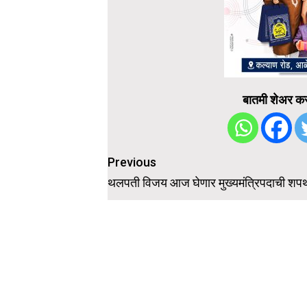
बातमी शेअर कर
Post
Previous
navigation
थलपती विजय आज घेणार मुख्यमंत्रिपदाची शप