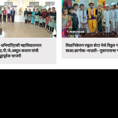
1 min read
न अभियांत्रिकी महाविद्यालयात
विद्यानिकेतन स्कूल बोटा येथे विठ्ठल 
ए.पी.जे.अब्दुल कलाम यांची
शाळा;ज्ञानोबा-माउली- तुकारामाचा
द्धापूर्वक साजरी