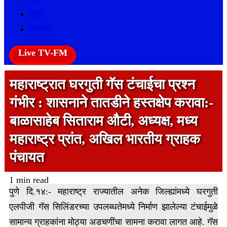
कृषी
आरोग्य
Live TV-FM
महाराष्ट्रात घरगुती गॅस टंचाईचा प्रश्न
गंभीर : शासनाने तातडीने हस्तक्षेप करावा:-
बाळासाहेब सिताराम औटी, अध्यक्ष, मध्य
महाराष्ट्र प्रांत, अखिल भारतीय ग्राहक
पंचायत
1 min read
पुणे दि.१४:- महाराष्ट्र राज्यातील अनेक जिल्ह्यांमध्ये घरगुती
एलपीजी गॅस सिलिंडरच्या उपलब्धतेमध्ये निर्माण झालेल्या टंचाईमुळे
सामान्य ग्राहकांना मोठ्या अडचणींचा सामना करावा लागत आहे. गॅस