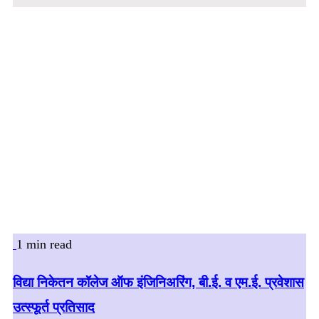
1 min read
विद्या निकेतन कॉलेज ऑफ इंजिनिअरिंग, बी.ई. व एम.ई. प्रवेशास
उत्स्फूर्त प्रतिसाद