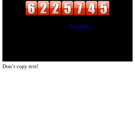
Website Designed
|
Newsphere
by AF
themes.
Don`t copy text!