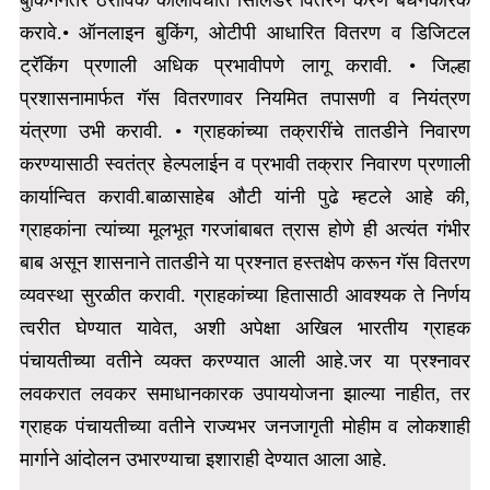
बुकिंगनंतर ठराविक कालावधीत सिलिंडर वितरण करणे बंधनकारक
करावे.
• ऑनलाइन बुकिंग, ओटीपी आधारित वितरण व डिजिटल
ट्रॅकिंग प्रणाली अधिक प्रभावीपणे लागू करावी. • जिल्हा
प्रशासनामार्फत गॅस वितरणावर नियमित तपासणी व नियंत्रण
यंत्रणा उभी करावी. • ग्राहकांच्या तक्रारींचे तातडीने निवारण
करण्यासाठी स्वतंत्र हेल्पलाईन व प्रभावी तक्रार निवारण प्रणाली
कार्यान्वित करावी.
बाळासाहेब औटी यांनी पुढे म्हटले आहे की,
ग्राहकांना त्यांच्या मूलभूत गरजांबाबत त्रास होणे ही अत्यंत गंभीर
बाब असून शासनाने तातडीने या प्रश्नात हस्तक्षेप करून गॅस वितरण
व्यवस्था सुरळीत करावी. ग्राहकांच्या हितासाठी आवश्यक ते निर्णय
त्वरीत घेण्यात यावेत,
अशी अपेक्षा अखिल भारतीय ग्राहक
पंचायतीच्या वतीने व्यक्त करण्यात आली आहे.जर या प्रश्नावर
लवकरात लवकर समाधानकारक उपाययोजना झाल्या नाहीत, तर
ग्राहक पंचायतीच्या वतीने राज्यभर जनजागृती मोहीम व लोकशाही
मार्गाने आंदोलन उभारण्याचा इशाराही देण्यात आला आहे.