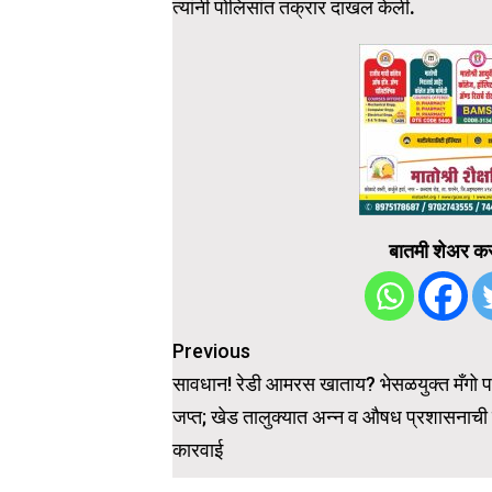
त्यांनी पोलिसांत तक्रार दाखल केली.
बातमी शेअर कर
Post
Previous
navigation
सावधान! रेडी आमरस खाताय? भेसळयुक्त मँगो प
जप्त; खेड तालुक्यात अन्न व औषध प्रशासनाची 
कारवाई