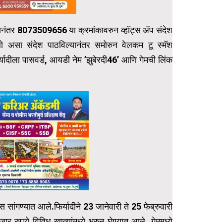
ल्यानंतर 8073509656 या क्रमांकावरुन व्हॉट्स ॲप संदेश
 हॅलो असा संदेश पाठविल्यानंतर समोरुन वेलकम टू स्मॅश
ीला पासवर्ड, आयडी नेम ‌’झुबेरदी46‌’ आणि गेमची लिंक
ास सांगण्यात आले.फिर्यादीने 23 जानेवारी ते 25 फेब्रुवारी
पये विविध खात्यांमध्ये भरुन घेण्यात आले. गेममध्ये