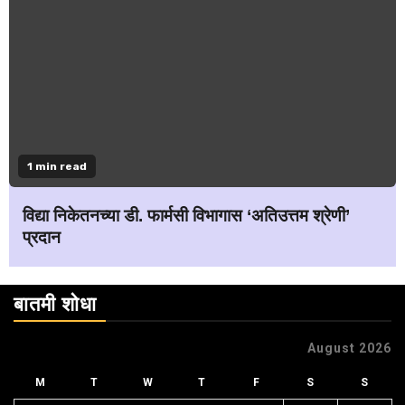
1 min read
विद्या निकेतनच्या डी. फार्मसी विभागास ‘अतिउत्तम श्रेणी’
प्रदान
बातमी शोधा
August 2026
M
T
W
T
F
S
S