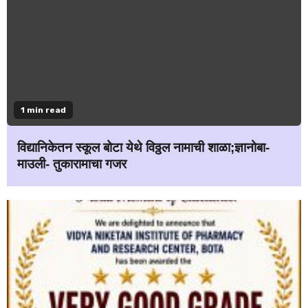
1 min read
विद्यानिकेतन स्कूल बोटा येथे विठ्ठल नामाची शाळा;ज्ञानोबा-
माउली- तुकारामाचा गजर