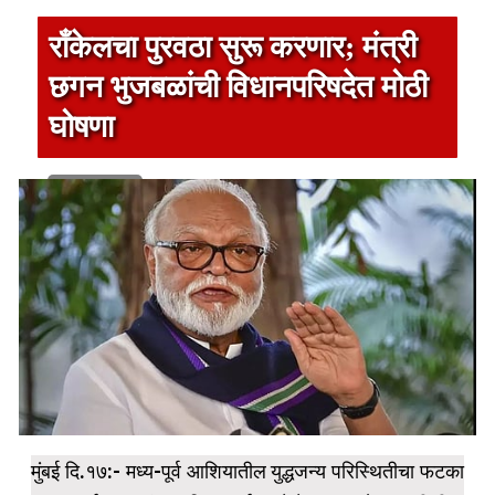
राँकेलचा पुरवठा सुरू करणार; मंत्री
छगन भुजबळांची विधानपरिषदेत मोठी
घोषणा
1 min read
मुंबई दि.१७:- मध्य-पूर्व आशियातील युद्धजन्य परिस्थितीचा फटका