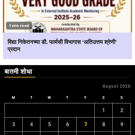
1 min read
विद्या निकेतनच्या डी. फार्मसी विभागास ‘अतिउत्तम श्रेणी’
प्रदान
बातमी शोधा
August 2026
M
T
W
T
F
S
S
1
2
3
4
5
6
7
8
9