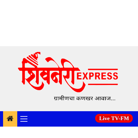
Skip
to
content
Live TV-FM
Primary
Menu