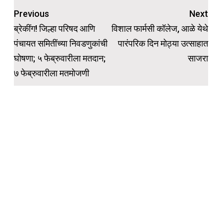
Post
Previous
Next
navigation
ब्रेकींग! जिल्हा परिषद आणि
विशाल फार्मसी कॉलेज, आळे येथे
पंचायत समितींच्या निवडणुकांची
पारंपरिक दिन मोठ्या उत्साहात
घोषणा; ५ फेब्रुवारीला मतदान;
साजरा
७ फेब्रुवारीला मतमोजणी