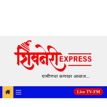
Skip
to
content
Live TV-FM
Primary
Menu