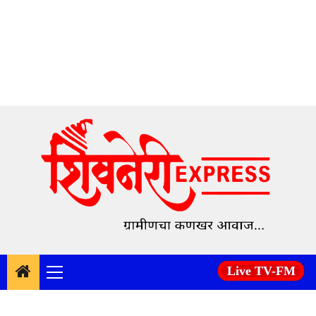
Skip
to
content
Live TV-FM
Primary
Menu