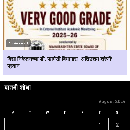
1 min read
विद्या निकेतनच्या डी. फार्मसी विभागास ‘अतिउत्तम श्रेणी’
प्रदान
बातमी शोधा
August 2026
M
T
W
T
F
S
S
1
2