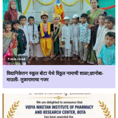
1 min read
विद्यानिकेतन स्कूल बोटा येथे विठ्ठल नामाची शाळा;ज्ञानोबा-
माउली- तुकारामाचा गजर