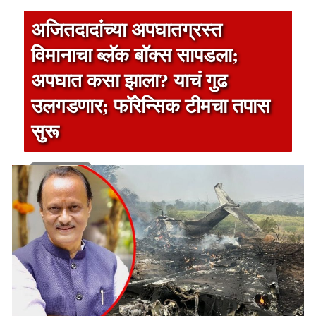
अजितदादांच्या अपघातग्रस्त
विमानाचा ब्लॅक बॉक्स सापडला;
अपघात कसा झाला? याचं गुढ
उलगडणार; फॉरेन्सिक टीमचा तपास
सुरू
1 min read