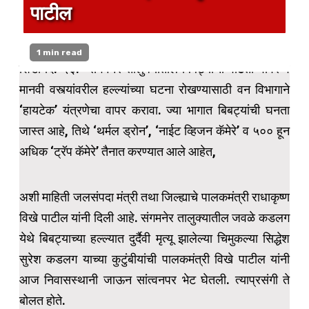
पाटील
1 min read
शिर्डी दि. २३:- संगमनेर तालुक्यातील बिबट्यांचा वाढता वावर व
मानवी वस्त्यांवरील हल्ल्यांच्या घटना रोखण्यासाठी वन विभागाने
‘हायटेक’ यंत्रणेचा वापर करावा. ज्या भागात बिबट्यांची घनता
जास्त आहे, तिथे ‘थर्मल ड्रोन’, ‘नाईट व्हिजन कॅमेरे’ व ५०० हून
अधिक ‘ट्रॅप कॅमेरे’ तैनात करण्यात आले आहेत,
अशी माहिती जलसंपदा मंत्री तथा जिल्ह्याचे पालकमंत्री राधाकृष्ण
विखे पाटील यांनी दिली आहे. संगमनेर तालुक्यातील जवळे कडलग
येथे बिबट्याच्या हल्ल्यात दुर्दैवी मृत्यू झालेल्या चिमुकल्या सिद्धेश
सुरेश कडलग याच्या कुटुंबीयांची पालकमंत्री विखे पाटील यांनी
आज निवासस्थानी जाऊन सांत्वनपर भेट घेतली. त्याप्रसंगी ते
बोलत होते.