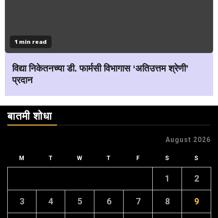
1 min read
विद्या निकेतनच्या डी. फार्मसी विभागास ‘अतिउत्तम श्रेणी’
प्रदान
बातमी शोधा
August 2026
M
T
W
T
F
S
S
1
2
3
4
5
6
7
8
9