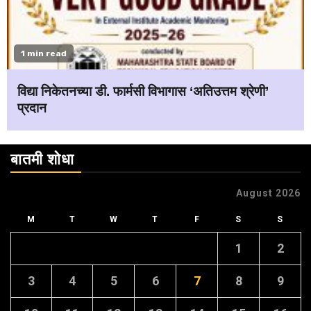
1 min read
विद्या निकेतनच्या डी. फार्मसी विभागास ‘अतिउत्तम श्रेणी’
प्रदान
बातमी शोधा
August 2026
M
T
W
T
F
S
S
1
2
3
4
5
6
7
8
9