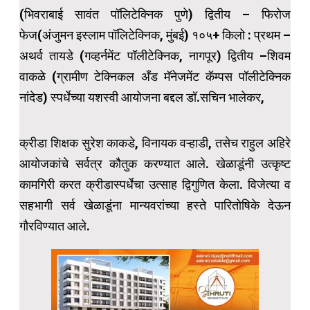
(भिवराबाई सावंत पॉलिटेक्निक पुणे) द्वितीय – फिरोज
फेज(अंजुमन इस्लाम पॉलिटेक्निक, मुंबई) १०५+ किलो : प्रथम –
अथर्व तायडे (गव्हर्नमेंट पॉलीटेक्निक, नागपूर) द्वितीय –शिवम
वाकळे (ग्रामीण टेक्निकल अँड मॅनेजमेंट कॅम्पस पॉलीटेक्निक
नांदेड) स्पर्धेच्या यशस्वी आयोजना बद्दल डॉ.सचिन भालेकर,
क्रीडा शिक्षक सुरेश काकडे, विनायक वऱ्हाडी, तसेच राहुल अहिरे
आयोजकांचे सर्वत्र कौतुक करण्यात आले. खेळाडूंनी उत्कृष्ट
कामगिरी करत क्रीडास्पर्धेचा उत्साह द्विगुणित केला. विजेत्या व
सहभागी सर्व खेळाडूंना मान्यवरांच्या हस्ते पारितोषिके देऊन
गौरविण्यात आले.