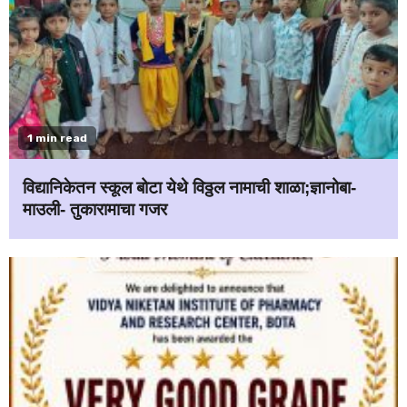
1 min read
विद्यानिकेतन स्कूल बोटा येथे विठ्ठल नामाची शाळा;ज्ञानोबा-
माउली- तुकारामाचा गजर