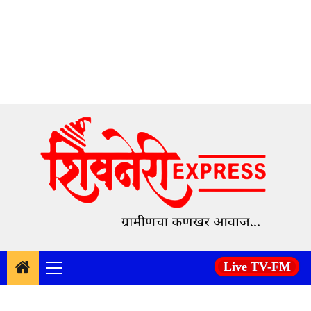
Skip
to
content
Live TV-FM
Primary
Menu