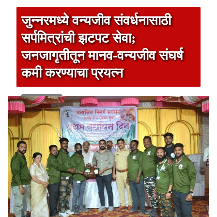
जुन्नरमध्ये वन्यजीव संवर्धनासाठी
सर्पमित्रांची झटपट सेवा;
जनजागृतीतून मानव-वन्यजीव संघर्ष
कमी करण्याचा प्रयत्न
1 min read