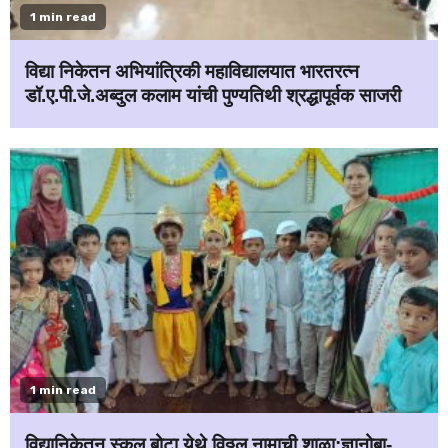
1 min read
विद्या निकेतन अभियांत्रिकी महाविद्यालयात भारतरत्न
डॉ.ए.पी.जे.अब्दुल कलाम यांची पुण्यतिथी श्रद्धापूर्वक साजरी
1 min read
विद्यानिकेतन स्कूल बोटा येथे विठ्ठल नामाची शाळा;ज्ञानोबा-