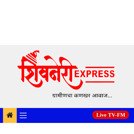
Skip
to
content
Live TV-FM
Primary
Menu