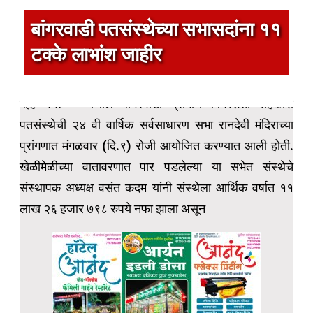
बांगरवाडी पतसंस्थेच्या सभासदांना ११
टक्के लाभांश जाहीर
बेल्हे ११: – येथील बांगरवाडी ग्रामीण बिगरशेती सहकारी
पतसंस्थेची २४ वी वार्षिक सर्वसाधारण सभा रानदेवी मंदिराच्या
प्रांगणात मंगळवार (दि.९) रोजी आयोजित करण्यात आली होती.
खेळीमेळीच्या वातावरणात पार पडलेल्या या सभेत संस्थेचे
संस्थापक अध्यक्ष वसंत कदम यांनी संस्थेला आर्थिक वर्षात ११
लाख २६ हजार ७९८ रुपये नफा झाला असून