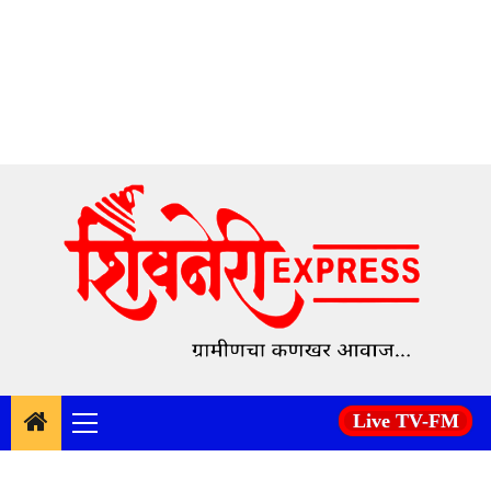
Skip
to
content
Live TV-FM
Primary
Menu