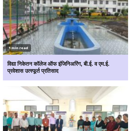
1 min read
विद्या निकेतन कॉलेज ऑफ इंजिनिअरिंग, बी.ई. व एम.ई.
प्रवेशास उत्स्फूर्त प्रतिसाद