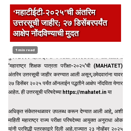
‘महाटीईटी-२०२५’ची अंतरिम
उत्तरसूची जाहीर; २७ डिसेंबरपर्यंत
आक्षेप नोंदविण्याची मुदत
1 min read
पुणे दि.२२ : महाराष्ट्र राज्य परीक्षा परिषदेमार्फत घेण्यात आलेल्या
‘महाराष्ट्र शिक्षक पात्रता परीक्षा-२०२५’ची (MAHATET)
अंतरिम उत्तरसूची जाहीर करण्यात आली असून,उमेदवारांना यावर
२७ डिसेंबर २०२५ पर्यंत ऑनलाईन पद्धतीने आक्षेप नोंदविता येणार
आहेत. ही उत्तरसूची परिषदेच्या https://mahatet.in या
अधिकृत संकेतस्थळावर उपलब्ध करून देण्यात आली आहे, अशी
माहिती महाराष्ट्र राज्य परीक्षा परिषदेच्या आयुक्त अनुराधा ओक
यांनी प्रसिद्धी पत्रकाद्वारे दिली आहे.राज्यात २३ नोव्हेंबर २०२५