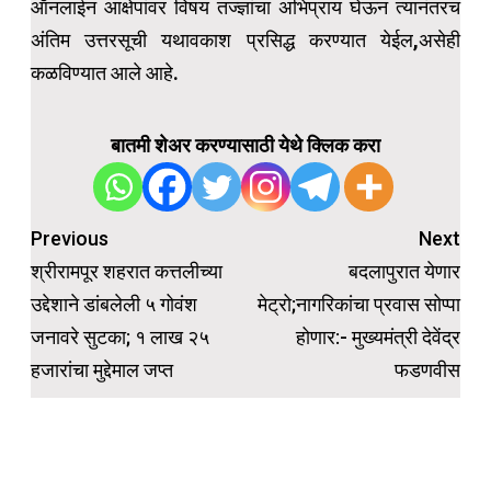
ऑनलाईन आक्षेपांवर विषय तज्ज्ञांचा अभिप्राय घेऊन त्यानंतरच
अंतिम उत्तरसूची यथावकाश प्रसिद्ध करण्यात येईल,असेही
कळविण्यात आले आहे.
बातमी शेअर करण्यासाठी येथे क्लिक करा
Post
Previous
Next
navigation
श्रीरामपूर शहरात कत्तलीच्या
बदलापुरात येणार
उद्देशाने डांबलेली ५ गोवंश
मेट्रो;नागरिकांचा प्रवास सोप्पा
जनावरे सुटका; १ लाख २५
होणार:- मुख्यमंत्री देवेंद्र
हजारांचा मुद्देमाल जप्त
फडणवीस