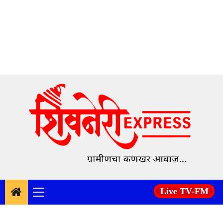
Skip
to
content
Live TV-FM
Primary
Menu