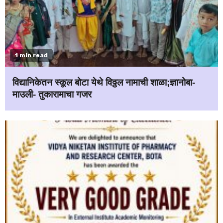
1 min read
विद्यानिकेतन स्कूल बोटा येथे विठ्ठल नामाची शाळा;ज्ञानोबा-
माउली- तुकारामाचा गजर