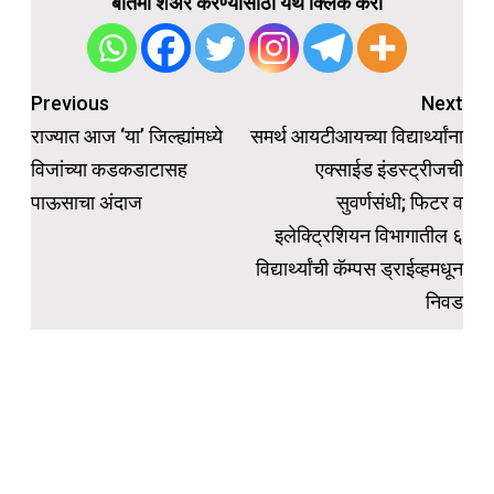
बातमी शेअर करण्यासाठी येथे क्लिक करा
Post
Previous
Next
navigation
राज्यात आज ‘या’ जिल्ह्यांमध्ये
समर्थ आयटीआयच्या विद्यार्थ्यांना
विजांच्या कडकडाटासह
एक्साईड इंडस्ट्रीजची
पाऊसाचा अंदाज
सुवर्णसंधी; फिटर व
इलेक्ट्रिशियन विभागातील ६
विद्यार्थ्यांची कॅम्पस ड्राईव्हमधून
निवड