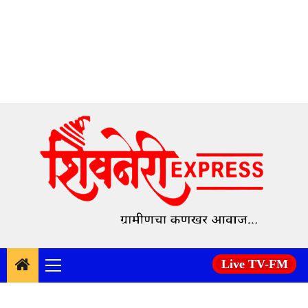
Skip
to
content
Live TV-FM
Primary
Menu