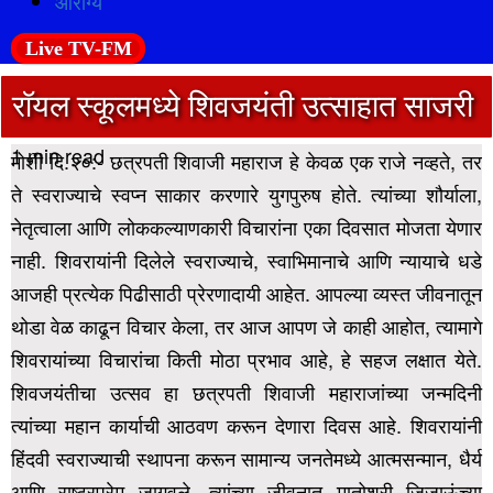
आरोग्य
Live TV-FM
रॉयल स्कूलमध्ये शिवजयंती उत्साहात साजरी
1 min read
मोशी दि.२०:- छत्रपती शिवाजी महाराज हे केवळ एक राजे नव्हते, तर
ते स्वराज्याचे स्वप्न साकार करणारे युगपुरुष होते. त्यांच्या शौर्याला,
नेतृत्वाला आणि लोककल्याणकारी विचारांना एका दिवसात मोजता येणार
नाही. शिवरायांनी दिलेले स्वराज्याचे, स्वाभिमानाचे आणि न्यायाचे धडे
आजही प्रत्येक पिढीसाठी प्रेरणादायी आहेत.
आपल्या व्यस्त जीवनातून
थोडा वेळ काढून विचार केला, तर आज आपण जे काही आहोत, त्यामागे
शिवरायांच्या विचारांचा किती मोठा प्रभाव आहे, हे सहज लक्षात येते.
शिवजयंतीचा उत्सव हा छत्रपती शिवाजी महाराजांच्या जन्मदिनी
त्यांच्या महान कार्याची आठवण करून देणारा दिवस आहे.
शिवरायांनी
हिंदवी स्वराज्याची स्थापना करून सामान्य जनतेमध्ये आत्मसन्मान, धैर्य
आणि राष्ट्रप्रेम जागवले. त्यांच्या जीवनात मातोश्री जिजाऊंच्या