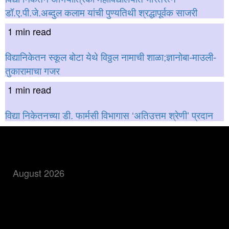
डॉ.ए.पी.जे.अब्दुल कलाम यांची पुण्यतिथी श्रद्धापूर्वक साजरी
1 min read
विद्यानिकेतन स्कूल बोटा येथे विठ्ठल नामाची शाळा;ज्ञानोबा-माउली-
तुकारामाचा गजर
1 min read
विद्या निकेतनच्या डी. फार्मसी विभागास ‘अतिउत्तम श्रेणी’ प्रदान
बातमी शोधा
August 2026
M
T
W
T
F
S
S
1
2
3
4
5
6
7
8
9