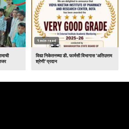
1 min read
नामाची
विद्या निकेतनच्या डी. फार्मसी विभागास ‘अतिउत्तम
 गजर
श्रेणी’ प्रदान