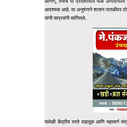
आणणे, तसेच या प्रदेशातील फळ उत्पादनाला जाग
आवश्यक आहे. या अनुषंगाने शासन पातळीवर ठोस 
यांनी याप्रसंगी सांगितले.
यावेळी केंद्रीय रस्ते वाहतूक आणि महामार्ग म