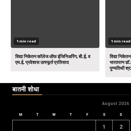
1 min read
1 min read
विद्या निकेतन कॉलेज ऑफ इंजिनिअरिंग, बी.ई. व
विद्या निकेत
एम.ई. प्रवेशास उत्स्फूर्त प्रतिसाद
भारतरत्न डॉ.
पुण्यतिथी श्र
बातमी शोधा
August 2026
M
T
W
T
F
S
S
1
2