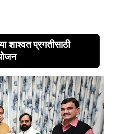
या शाश्वत प्रगतीसाठी
आयोजन