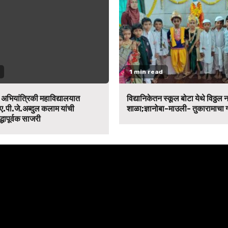
1 min read
न अभियांत्रिकी महाविद्यालयात
विद्यानिकेतन स्कूल बोटा येथे विठ्ठल 
ए.पी.जे.अब्दुल कलाम यांची
शाळा;ज्ञानोबा-माउली- तुकारामाचा
द्धापूर्वक साजरी