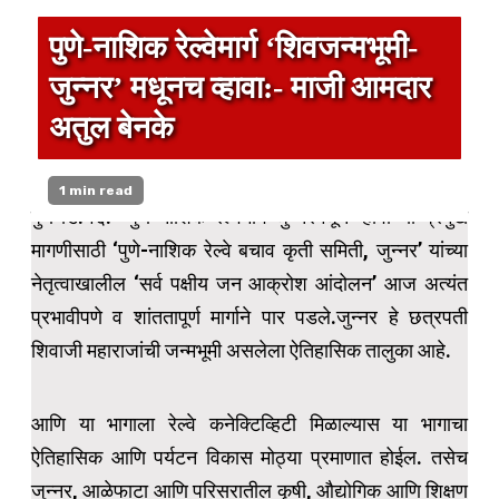
पुणे-नाशिक रेल्वेमार्ग ‘शिवजन्मभूमी-
जुन्नर’ मधूनच व्हावा:- माजी आमदार
अतुल बेनके
1 min read
पुणे डि.१६:- पुणे-नाशिक रेल्वेमार्ग जुन्नरमधून व्हावा या प्रमुख
मागणीसाठी ‘पुणे-नाशिक रेल्वे बचाव कृती समिती, जुन्नर’ यांच्या
नेतृत्वाखालील ‘सर्व पक्षीय जन आक्रोश आंदोलन’ आज अत्यंत
प्रभावीपणे व शांततापूर्ण मार्गाने पार पडले.जुन्नर हे छत्रपती
शिवाजी महाराजांची जन्मभूमी असलेला ऐतिहासिक तालुका आहे.
आणि या भागाला रेल्वे कनेक्टिव्हिटी मिळाल्यास या भागाचा
ऐतिहासिक आणि पर्यटन विकास मोठ्या प्रमाणात होईल. तसेच
जुन्नर, आळेफाटा आणि परिसरातील कृषी, औद्योगिक आणि शिक्षण