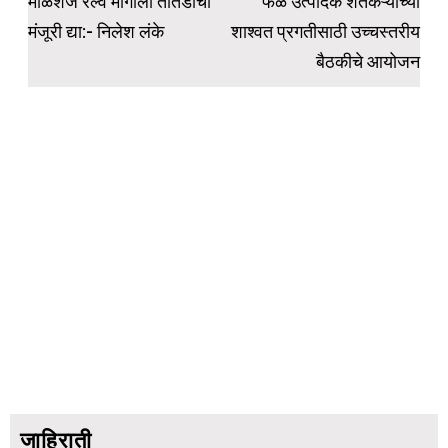
navigation
माळशेज रेल्वे मार्गाला तातडीची
फळ उत्पादक शेतकऱ्यांच्या
मंजूरी द्या:- निलेश लंके
शाश्वत प्रगतीसाठी उच्चस्तरीय
बैठकीचे आयोजन
जाहिराती