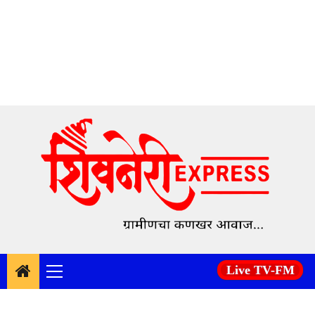
Skip
to
content
Live TV-FM
Primary
Menu