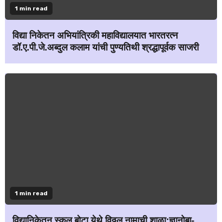
1 min read
विद्या निकेतन अभियांत्रिकी महाविद्यालयात भारतरत्न
डॉ.ए.पी.जे.अब्दुल कलाम यांची पुण्यतिथी श्रद्धापूर्वक साजरी
1 min read
विद्यानिकेतन स्कूल बोटा येथे विठ्ठल नामाची शाळा;ज्ञानोबा-