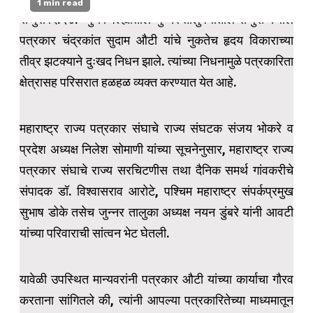
1 min read
राजुरी दि.२४:- पुणे जिल्ह्यातील जुन्नर तालुक्यातील राजुरी येथील
पत्रकार चंद्रकांत सुदाम औटी यांचे नुकतेच हृदय विकाराच्या
तीव्र झटक्याने दुःखद निधन झाले. त्यांच्या निधनामुळे पत्रकारिता
क्षेत्रासह परिसरात हळहळ व्यक्त करण्यात येत आहे.
महाराष्ट्र राज्य पत्रकार संघाचे राज्य संघटक संजय भोकरे व
प्रदेश अध्यक्ष निलेश सोमाणी यांच्या सूचनेनुसार, महाराष्ट्र राज्य
पत्रकार संघाचे राज्य सरचिटणीस तथा दैनिक समर्थ गांवकरीचे
संपादक डॉ. विश्वासराव आरोटे, पश्चिम महाराष्ट्र संपर्कप्रमुख
सुभाष डोके तसेच जुन्नर तालुका अध्यक्ष नयन डुंबरे यांनी आवटी
यांच्या परिवाराची सांत्वन भेट घेतली.
यावेळी उपस्थित मान्यवरांनी पत्रकार औटी यांच्या कार्याचा गौरव
करताना सांगितले की, त्यांनी आपल्या पत्रकारितेच्या माध्यमातून