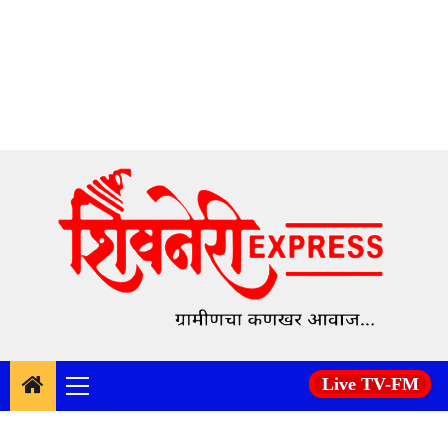
Skip
to
content
Live TV-FM
Primary
Menu