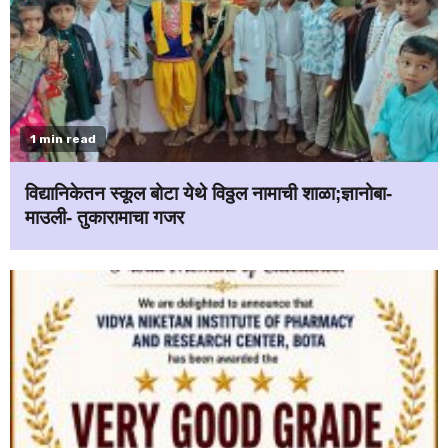
1 min read
विद्यानिकेतन स्कूल बोटा येथे विठ्ठल नामाची शाळा;ज्ञानोबा-
माउली- तुकारामाचा गजर