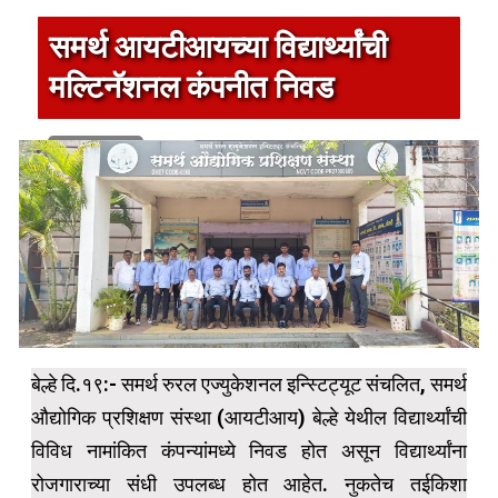
समर्थ आयटीआयच्या विद्यार्थ्यांची
मल्टिनॅशनल कंपनीत निवड
1 min read
बेल्हे दि.१९:- समर्थ रुरल एज्युकेशनल इन्स्टिट्यूट संचलित, समर्थ
औद्योगिक प्रशिक्षण संस्था (आयटीआय) बेल्हे येथील विद्यार्थ्यांची
विविध नामांकित कंपन्यांमध्ये निवड होत असून विद्यार्थ्यांना
रोजगाराच्या संधी उपलब्ध होत आहेत. नुकतेच तईकिशा