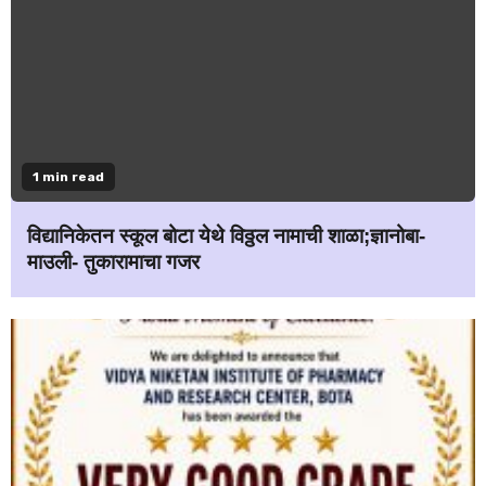
1 min read
विद्यानिकेतन स्कूल बोटा येथे विठ्ठल नामाची शाळा;ज्ञानोबा-
माउली- तुकारामाचा गजर