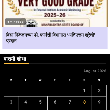
1 min read
विद्या निकेतनच्या डी. फार्मसी विभागास ‘अतिउत्तम श्रेणी’
प्रदान
बातमी शोधा
August 2026
M
T
W
T
F
S
S
1
2
3
4
5
6
7
8
9