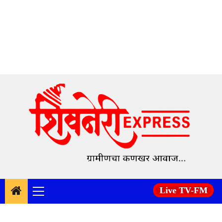
Skip
to
content
Live TV-FM
Primary
Menu