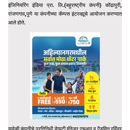
इंजिनियरिंग इंडिया प्रा. लि.(बहुराष्ट्रीय कंपनी) कोंढापुरी,
रांजणगाव,पुणे या कंपनीच्या कॅम्पस इंटरव्ह्यूचे आयोजन करण्यात
आले होते.
यावेळी कंपनीचे प्रतिनिधी डेप्युटी मॅनेजर,एचआर व ऍडमिन रविंद्र