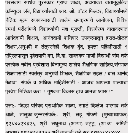
परसबाग स्पर्धेत पुरस्कार प्राप्त शाळा, अद्ययावत वातानुकूलित
कॉम्प्युटर लॅब, विद्यार्थ्यांसाठी आर. ओ. वॉटर फिल्टर, विद्यार्थ्यांमध्ये
नैतिक मूल्य रुजवण्यासाठी शालेय उपक्रमांचे आयोजन,
विविध
स्पर्धा परीक्षांमध्ये विद्यार्थ्यांची यश प्राप्ती, निसर्गरम्य वातावरणात
आनंददायी शिक्षण, आनंददायी शनिवार उपक्रमातून हसत-खेळत
शिक्षण,अनुभवी व तंत्रस्नेही शिक्षक वृंद, इयत्ता पहिलीसाठी १
एप्रिलपासून पूर्वतयारी वर्ग, वि.दा. सावरकर माजी विद्यार्थी संघ तर्फे
प्रत्येक नवीन प्रवेशास विनामुल्य शालेय शैक्षणिक साहित्य,
संगणक
शिक्षणासाठी स्वतंत्र अनुभवी शिक्षक, शैक्षणिक सहल / बाल आनंद
मेळावा. संपर्क व अधिक माहितीसाठी : आजच आपल्या पाल्याचा
प्रवेश निश्चित करा !! गुणवत्ता विकास हाच आमचा ध्यास !”
पत्ता:- जिल्हा परिषद प्राथमिक शाळा, स्मार्ट व्हिलेज पारगाव तर्फे
आळे, तालुका.जुन्नर
संपर्क:- श्री. लहू गोफणे (मुख्याध्यापक)
९२८४०२४३२६, श्री. सघुनाथ (आप्पा) तट्टू, (शा.व्य. समिती
अध्यक्ष) ९९७५७४३२५५ श्री.तानाजी गुळे सर ९९७०६४६४०४