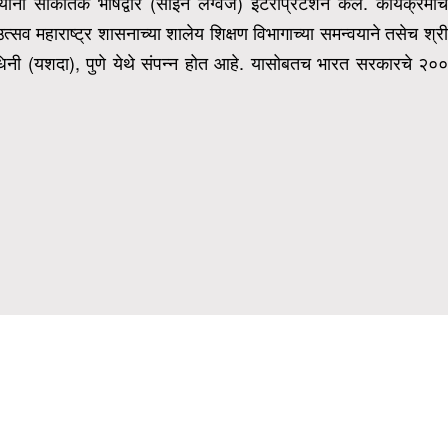
ी सांकेतिक भाषेद्वारे (साईन लँग्वेज) इंटरप्रिटेशन केले. कार्यक्रमाचे
त्सव महाराष्ट्र शासनाच्या शालेय शिक्षण विभागाच्या समन्वयाने तसेच श्र
नी (यशदा), पुणे येथे संपन्न होत आहे.
यासोबतच भारत सरकारचे २०