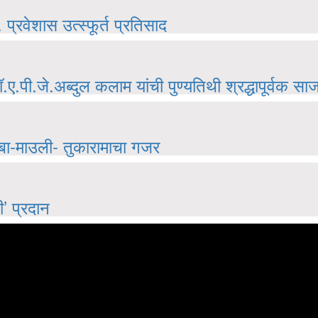
्रवेशास उत्स्फूर्त प्रतिसाद
.ए.पी.जे.अब्दुल कलाम यांची पुण्यतिथी श्रद्धापूर्वक सा
ानोबा-माउली- तुकारामाचा गजर
ी’ प्रदान