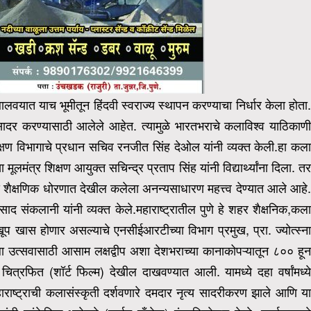
वयात याच भूमीतून हिंदवी स्वराज्य स्थापन करण्याचा निर्धार केला होता.
 सादर करण्यासाठी आलेले आहेत. त्यामुळे भारतभराचे कलाविश्व याठिकाण
क्षण विभागाचे प्रधान सचिव रनजीत सिंह देओल यांनी व्यक्त केली.
हा कल
ंत्र शिक्षण आयुक्त सचिन्द्र प्रताप सिंह यांनी विद्यार्थ्यांना दिला. तर
 शैक्षणिक धोरणात देखील कलेला अनन्यसाधारण महत्त्व देण्यात आले आहे
द संकलानी यांनी व्यक्त केले.
महाराष्ट्रातील पुणे हे शहर शैक्षनिक,कल
खास होणार असल्याचे एनसीईआरटीच्या विभाग प्रमुख, प्रा. ज्योत्स्ना
 कला उत्सवासाठी आसाम लक्षद्वीप अशा देशभराच्या कानाकोपऱ्यातून ८०० हून
 चित्रफित (शॉर्ट फिल्म) देखील दाखवण्यात आली. यामध्ये दहा वर्षांमध्य
ाष्ट्राची कलासंस्कृती दर्शवणारे दमदार नृत्य
सादरीकरण झाले आणि या