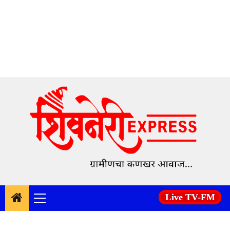
Skip
to
content
Live TV-FM
Primary
Menu