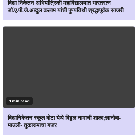
विद्या निकेतन अभियांत्रिकी महाविद्यालयात भारतरत्न
डॉ.ए.पी.जे.अब्दुल कलाम यांची पुण्यतिथी श्रद्धापूर्वक साजरी
1 min read
विद्यानिकेतन स्कूल बोटा येथे विठ्ठल नामाची शाळा;ज्ञानोबा-
माउली- तुकारामाचा गजर