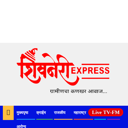
Skip
to
content
Live TV-FM
मुख्यपृष्ठ
क्राईम
राजकीय
महाराष्ट्र
देश
कृषी
आरोग्य