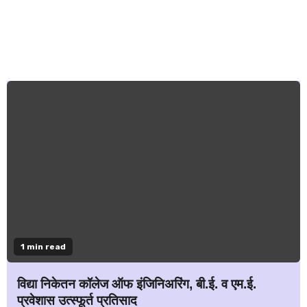
1 min read
विद्या निकेतन कॉलेज ऑफ इंजिनिअरिंग, बी.ई. व एम.ई.
प्रवेशास उत्स्फूर्त प्रतिसाद