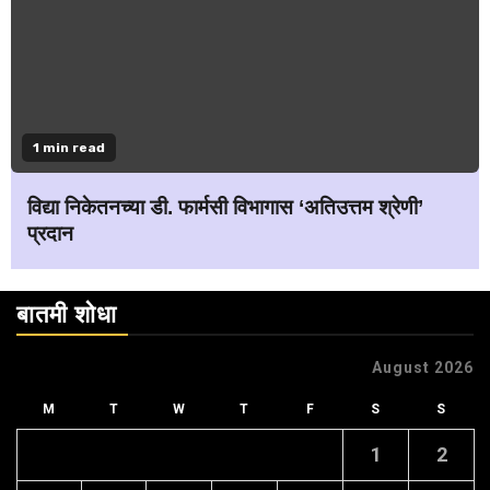
1 min read
विद्या निकेतनच्या डी. फार्मसी विभागास ‘अतिउत्तम श्रेणी’
प्रदान
बातमी शोधा
August 2026
M
T
W
T
F
S
S
1
2