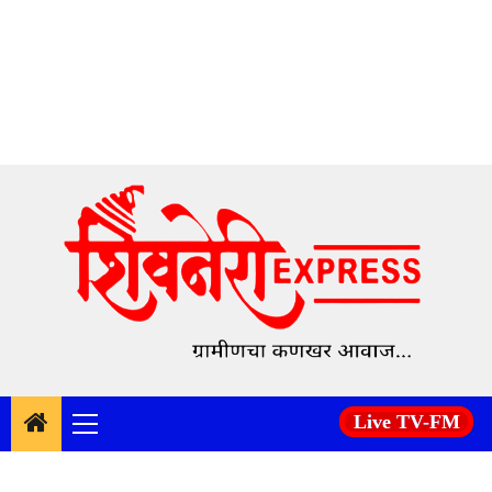
Skip
to
content
Live TV-FM
Primary
Menu