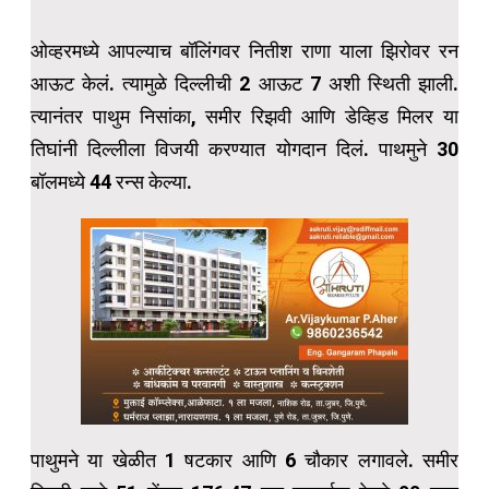
ओव्हरमध्ये आपल्याच बॉलिंगवर नितीश राणा याला झिरोवर रन
आऊट केलं. त्यामुळे दिल्लीची 2 आऊट 7 अशी स्थिती झाली.
त्यानंतर पाथुम निसांका, समीर रिझवी आणि डेव्हिड मिलर या
तिघांनी दिल्लीला विजयी करण्यात योगदान दिलं. पाथमुने 30
बॉलमध्ये 44 रन्स केल्या.
पाथुमने या खेळीत 1 षटकार आणि 6 चौकार लगावले. समीर