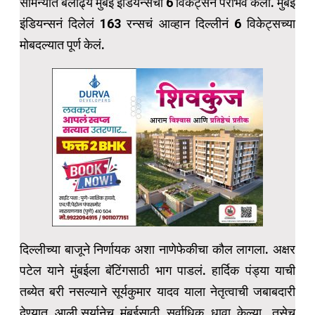
सामन्यात बलाढ्य मुंबई इंडियन्सचा 6 विकेट्सनं पराभव केला. मुंबई
इंडियन्सनं दिलेलं 163 रन्सचं आव्हान दिल्लीनं 6 विकेट्सच्या
मोबदल्यात पूर्ण केलं.
दिल्लीच्या बाजूने निर्णायक अशा नाणेफेकीचा कौल लागला. अक्षर
पटेल याने मुंबईला बॅटिंगसाठी भाग पाडलं. हार्दिक पंड्या याची
तब्येत बरी नसल्याने सूर्यकुमार यादव याला नेतृत्वाची जबाबदारी
देण्यात आली.सूर्यानेच मुंबईसाठी सर्वाधिक धावा केल्या. तसेच