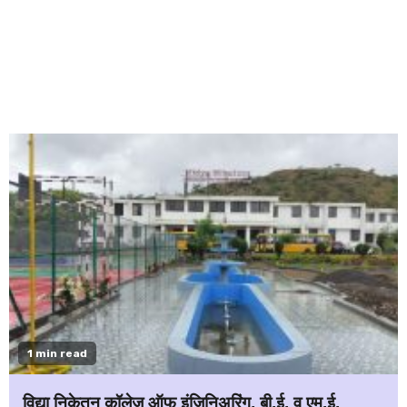
1 min read
विद्या निकेतन कॉलेज ऑफ इंजिनिअरिंग, बी.ई. व एम.ई.