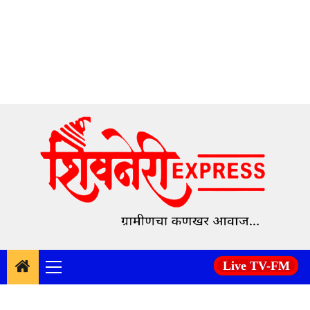
Skip
to
content
Live TV-FM
Primary
Menu