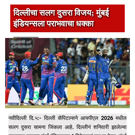
दिल्लीचा सलग दुसरा विजय; मुंबई
इंडियन्सला पराभवाचा धक्का
1 min read
नवीदिल्ली दि.५:- दिल्ली कॅपिटल्सने आयपीएल 2026 मधील
सलग दुसरा सामना जिंकला आहे. दिल्लीनं शनिवारी झालेल्या