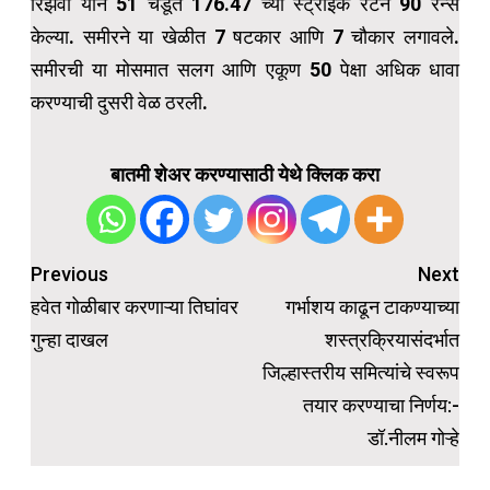
रिझवी याने 51 चेंडूत 176.47 च्या स्ट्राईक रेटने 90 रन्स
केल्या. समीरने या खेळीत 7 षटकार आणि 7 चौकार लगावले.
समीरची या मोसमात सलग आणि एकूण 50 पेक्षा अधिक धावा
करण्याची दुसरी वेळ ठरली.
बातमी शेअर करण्यासाठी येथे क्लिक करा
Post
Previous
Next
navigation
हवेत गोळीबार करणाऱ्या तिघांवर
गर्भाशय काढून टाकण्याच्या
गुन्हा दाखल
शस्त्रक्रियासंदर्भात
जिल्हास्तरीय समित्यांचे स्वरूप
तयार करण्याचा निर्णय:-
डॉ.नीलम गोऱ्हे