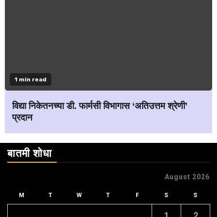
1 min read
विद्या निकेतनच्या डी. फार्मसी विभागास ‘अतिउत्तम श्रेणी’
प्रदान
बातमी शोधा
August 2026
M
T
W
T
F
S
S
1
2