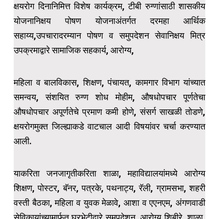
क्षयरोग दिनानिमित्त विशेष कार्यक्रम, टीबी रुग्णांसाठी शासकीय
योजनानिक्षय पोषण योजनाअंतर्गत दरमहा आर्थिक
सहाय्य,उपचारादरम्यान पोषण व समुपदेशन सेवानिक्षय मित्र
उपक्रमाद्वारे सामाजिक सहकार्य, आरोग्य,
महिला व बालविकास, शिक्षण, पंचायत, कामगार विभाग यांच्यात
समन्वय, संशयित रुग्ण शोध मोहीम, औषधोपचार पूर्णतेचा
औषधोपचार अपूर्णतेचे प्रमाण कमी होणे, संसर्ग साखळी तोडणे,
क्षयरोगमुक्त जिल्ह्याकडे वाटचाल आदी विषयांवर चर्चा करण्यात
आली.
याकरिता जनजागृतीकरिता शाळा, महाविद्यालयांमध्ये आरोग्य
शिक्षण, पोस्टर, बॅनर, पत्रके, पथनाट्य, रॅली, ग्रामसभा, शहरी
वस्ती बैठका, महिला व युवक मेळावे, आशा व एएनएम, अंगणवाडी
सेविकायांच्यामार्फत घरभेटीद्वारे समुपदेशन, आरोग्य शिबीरे, शाळा,