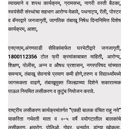
व्याख्याने व शपथ कार्यक्रम, ग्रामसभा, नागरी वस्ती बैठका,
स्वयंसेवी संस्थांचा सहभाग आरोग्य मेळावे, पथनाट्य, रॅली, पोस्टर
व बॅनरद्वारे जनजागृती, जागतिक तंबाखू निषेध दिनानिमित्त विशेष
कार्यक्रम, आशा,
एनएनएम,अंगणवाडी सेविकांमार्फत घरभेटीद्वारे जनजागृती,
1800112356 टोल फ्री क्रमांकाबाबत माहिती, आरोग्य,
शिक्षण, पोलीस, अन्न व औषध प्रशासन, नगरपरिषद यांच्यात
समन्वय, तंबाखू सेवनाचे प्रमाण कमी होणे,तरुण व विद्यार्थ्यांमध्ये
जागरूकता वाढणे, तंबाखूमुक्त जिल्ह्याच्या दिशेने सकारात्मक
पाऊल नियमित लसीकरण व कुटुंब नियोजन करावे.
राष्ट्रीय लसीकरण कार्यक्रमांतर्गत “एकही बालक वंचित राहू नये”
याकरिता गर्भवती माता व ०-५ वर्षे वयोगटातील बालकांचे
लसीकरण, क्षयरोग, पोलिओ, गोवर, धनुर्वात, डांग्या खोकला,