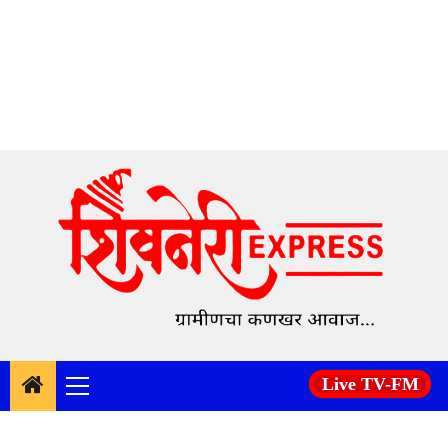
Skip
to
content
Live TV-FM
Primary
Menu