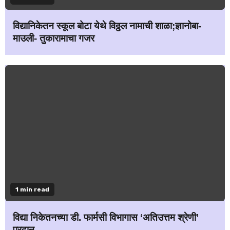
विद्यानिकेतन स्कूल बोटा येथे विठ्ठल नामाची शाळा;ज्ञानोबा-
माउली- तुकारामाचा गजर
1 min read
विद्या निकेतनच्या डी. फार्मसी विभागास ‘अतिउत्तम श्रेणी’
प्रदान